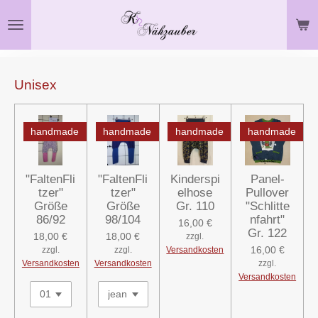
Zum
Hauptinhalt
springen
Unisex
handmade
handmade
handmade
handmade
"FaltenFli
"FaltenFli
Kinderspi
Panel-
tzer"
tzer"
elhose
Pullover
Größe
Größe
Gr. 110
"Schlitte
86/92
98/104
nfahrt"
16,00 €
Gr. 122
18,00 €
18,00 €
zzgl.
16,00 €
zzgl.
zzgl.
Versandkosten
Versandkosten
Versandkosten
zzgl.
Versandkosten