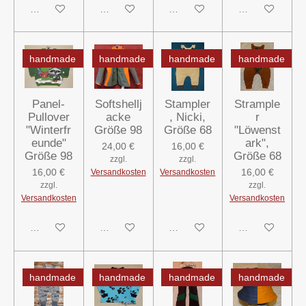
In den Warenkorb
In den Warenkorb
In den Warenkorb
In den Warenk
handmade
handmade
handmade
handmade
Panel-
Softshellj
Stampler
Strample
Pullover
acke
, Nicki,
r
"Winterfr
Größe 98
Größe 68
"Löwenst
eunde"
ark",
24,00 €
16,00 €
Größe 98
Größe 68
zzgl.
zzgl.
16,00 €
16,00 €
Versandkosten
Versandkosten
zzgl.
zzgl.
Versandkosten
Versandkosten
In den Warenkorb
In den Warenkorb
In den Warenkorb
In den Warenk
handmade
handmade
handmade
handmade