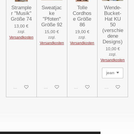
Strample
Sweatjac
Tolle
Wende-
r "Musik"
ke
Cordhos
Bucket-
Größe 74
"Pfoten"
e Größe
Hat KU
Größe 92
86
50
13,00 €
(verschie
15,00 €
19,00 €
zzgl.
dene
Versandkosten
zzgl.
zzgl.
Designs)
Versandkosten
Versandkosten
10,00 €
zzgl.
Versandkosten
In den Warenkorb
In den Warenkorb
In den Warenkorb
In den Warenk