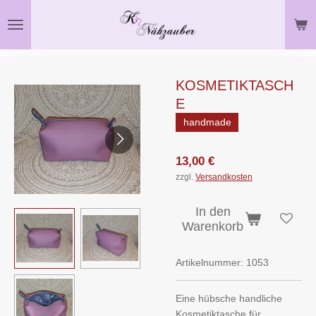
Zum
Hauptinhalt
springen
KOSMETIKTASCH
E
handmade
13,00 €
zzgl.
Versandkosten
In den
Warenkorb
Artikelnummer:
1053
Eine hübsche handliche
Kosmetiktasche für