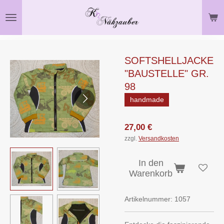
Zum
Hauptinhalt
springen
SOFTSHELLJACKE
"BAUSTELLE" GR.
98
handmade
27,00 €
zzgl.
Versandkosten
In den
Warenkorb
Artikelnummer:
1057