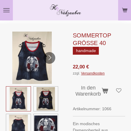
Zum
Hauptinhalt
springen
SOMMERTOP
GRÖSSE 40
handmade
22,00 €
zzgl.
Versandkosten
In den
Warenkorb
Artikelnummer:
1066
Ein modisches
Damenoberteil aus