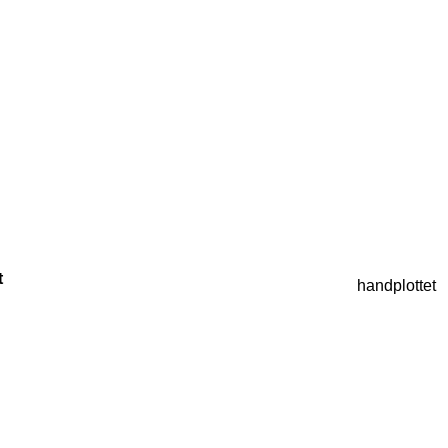
t
handplottet