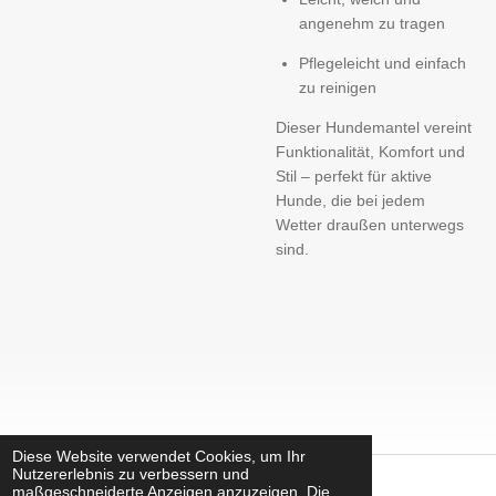
angenehm zu tragen
Pflegeleicht und einfach
zu reinigen
Dieser Hundemantel vereint
Funktionalität, Komfort und
Stil – perfekt für aktive
Hunde, die bei jedem
Wetter draußen unterwegs
sind.
Diese Website verwendet Cookies, um Ihr
Nutzererlebnis zu verbessern und
maßgeschneiderte Anzeigen anzuzeigen. Die