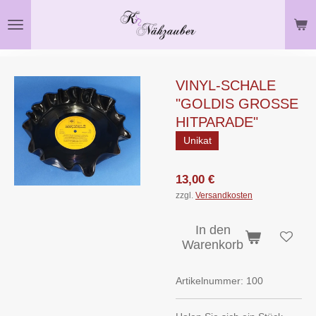
Zum
Hauptinhalt
springen
VINYL-SCHALE
"GOLDIS GROSSE H
ITPARADE"
Unikat
13,00 €
zzgl.
Versandkosten
In den
Warenkorb
Artikelnummer:
100